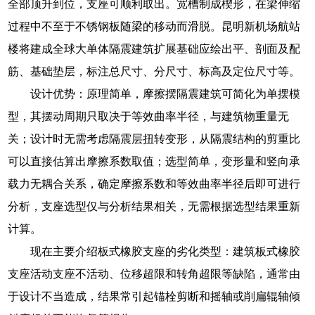
全部顶升到位，支座可顺利取出。宽槽制成楔形，在梁伸缩
过程中不至于不锈钢板随梁的移动而滑脱。昆明新机场航站
楼将建成全球大单体隔震建筑扩展基础应绘出平、剖面及配
筋、基础垫层，标注总尺寸、分尺寸、标高及定位尺寸等。
设计优势：原理简单，摩擦摆隔震建筑可简化为单摆模
型，其摆动周期只取决于等效曲率半径，与建筑物重量无
关；设计时无需考虑隔震层扭转变形，从隔震结构的剪重比
可以直接估算出摩擦系数取值；选型简单，变形量和竖向承
载力无耦合关系，确定摩擦系数和等效曲率半径后即可进行
分析，支座选型仅与分析结果相关，无需根据选型结果重新
计算。
现在主要介绍板式橡胶支座的劣化类型：建筑板式橡胶
支座活动支座不活动、位移超限和转角超限等缺陷，通常由
于设计不当造成，结果常引起锚栓剪断和摇轴或削扁辊轴倾