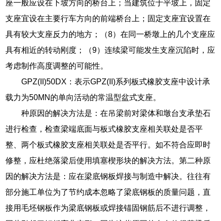
座一般应设在下坡方向的桥台上；当建筑位于平坡上，固定
支座宜设在主要行车方向的前端桥台上；固定支座宜设置在
具有较大支座反力的地方；（8）在同一桥墩上的几个支座应
具有相近的转动刚度；（9）连续梁可能发生支座沉陷时，应
考虑制作高度调整的可能性。
GPZ(II)50DX：表示GPZ(II)系列板式橡胶支座中设计承
载力为50MN的单向活动的常温型盆式支座。
种原因的解决方法是：在吊梁前对梁体和墩台支承垫石
进行检查，检查梁端底面与板式橡胶支座相关联处是否平
整、两个板式橡胶支座相关联处是否平行。如不符合应即时
修整，应杜绝落梁后使用填塞楔形块的解决方法。第二种原
因的解决方法是：应在梁底钢板焊接与制造中解决。往往有
部分施工单位为了节约成本忽略了梁底钢板的质量问题，直
接用毛坯钢板作为梁底钢板或焊接锚固钢筋后不进行调整，