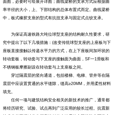
面图，必要时可绘展开详图；曲线梁桥的支承方式应根据曲
率半径的大小，上、下部结构的总体布置式而定。曲线梁桥
中，板式橡胶支座的型式有抗扭支承与固定式点铰支承。
为保证高速铁路大吨位球型支座的结构耐久性要求，研
究中提出了以下几项措施：(改变传统球型支座的上座板与下
座板直接接触以传递水平力的方式，在上下座板间加环状的
转动套板，转动套与下支座的接触面为曲面，SF一1滑板和
不锈钢板摩擦副设在转动套与上支座板之间。
穿过隔震层的竖向通道，包括楼梯、电梯、管井等在隔
震层中应设置贯通的水平缝隙，缝高≥20MM，并用柔性材料
填充。
任何一项与建筑结构安全相关的新技术的推广，通常都
将经历研究、试验、试点再到广泛应用的较长过程。抗震新