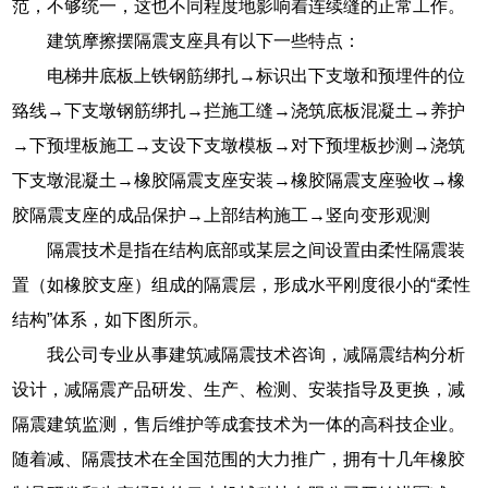
范，不够统一，这也不同程度地影响着连续缝的正常工作。
建筑摩擦摆隔震支座具有以下一些特点：
电梯井底板上铁钢筋绑扎→标识出下支墩和预埋件的位
臵线→下支墩钢筋绑扎→拦施工缝→浇筑底板混凝土→养护
→下预埋板施工→支设下支墩模板→对下预埋板抄测→浇筑
下支墩混凝土→橡胶隔震支座安装→橡胶隔震支座验收→橡
胶隔震支座的成品保护→上部结构施工→竖向变形观测
隔震技术是指在结构底部或某层之间设置由柔性隔震装
置（如橡胶支座）组成的隔震层，形成水平刚度很小的“柔性
结构”体系，如下图所示。
我公司专业从事建筑减隔震技术咨询，减隔震结构分析
设计，减隔震产品研发、生产、检测、安装指导及更换，减
隔震建筑监测，售后维护等成套技术为一体的高科技企业。
随着减、隔震技术在全国范围的大力推广，拥有十几年橡胶