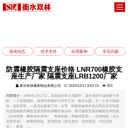
常见问题
网站首页
常见问题
新闻动态
技术支持
应用案例
常见问题
防震橡胶隔震支座价格 LNR700橡胶支
座生产厂家 隔震支座LRB1200厂家
衡水双林橡胶制品有限公司
2025/12/11 9:03:15
353
内容简介：
1994年1月17日，美国洛杉矶大地震中，该市相距不远的两个医
院，一个是隔震的，地震时医师护士照常工作，毫无问题；另一个是不隔震
的，损坏厉害，一直无法恢复工作。在弯、斜桥的使用中优点突出非常明显
知道国标板式橡胶支座需要检测哪些项目吗，板式橡胶支座的橡胶拉伸性能
（拉伸强度、断裂伸长率等）、弯曲性能（弯曲强度等）、压缩性能（永久
变形率等）、耐撕裂性能、剪切性能（穿孔剪切、层间剪切、冲压式剪
切）、硬度、......