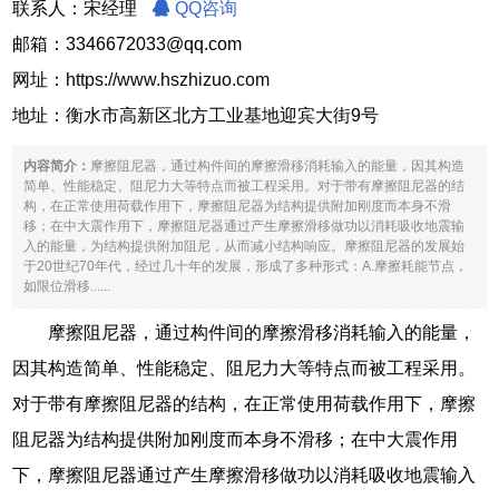
联系人：宋经理
QQ咨询
邮箱：3346672033@qq.com
网址：
https://www.hszhizuo.com
地址：衡水市高新区北方工业基地迎宾大街9号
内容简介：
摩擦阻尼器，通过构件间的摩擦滑移消耗输入的能量，因其构造
简单、性能稳定、阻尼力大等特点而被工程采用。对于带有摩擦阻尼器的结
构，在正常使用荷载作用下，摩擦阻尼器为结构提供附加刚度而本身不滑
移；在中大震作用下，摩擦阻尼器通过产生摩擦滑移做功以消耗吸收地震输
入的能量，为结构提供附加阻尼，从而减小结构响应。摩擦阻尼器的发展始
于20世纪70年代，经过几十年的发展，形成了多种形式：A.摩擦耗能节点，
如限位滑移......
摩擦阻尼器，通过构件间的摩擦滑移消耗输入的能量，
因其构造简单、性能稳定、阻尼力大等特点而被工程采用。
对于带有摩擦阻尼器的结构，在正常使用荷载作用下，摩擦
阻尼器为结构提供附加刚度而本身不滑移；在中大震作用
下，摩擦阻尼器通过产生摩擦滑移做功以消耗吸收地震输入