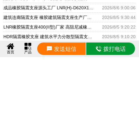
成品橡胶隔震支座源头工厂 LNR(H)-D620X179隔震支座源头工厂 水平分散型隔震支座生产厂家
2026/8/6 9:00:06
建筑连廊隔震支座 橡胶建筑隔震支座生产厂家 建筑铅芯隔振支座厂家
2026/8/5 9:30:44
LNR橡胶隔震支座400(II型)厂家 高阻尼减橡胶隔震支座厂家 建筑橡胶建筑隔震支座厂家
2026/8/5 9:20:22
HDR隔震橡胶支座 建筑水平力分散型隔震支座生产厂家 圆形高阻尼隔震支座的源头工厂
2026/8/5 9:10:20
建筑圆形高阻尼隔震支座源头工厂 橡胶隔震支座定制厂家 建筑橡胶隔震支座LRB500源头工厂
2026/8/5 9:00:08
发送短信
拨打电话
首页
产品
房建橡胶抗震支座多少钱 建筑铅芯减震橡胶隔震支座厂家 LNR500橡胶支座厂家电话
2026/8/4 9:20:42
HDR600隔震支座 建筑减振橡胶支座 隔震支座厂家批发
2026/8/4 9:10:38
声明：本站部分内容来自互联网，并已注明转载来源，若有涉及侵权，请联系0318-6666807进
行删除！
© 2026 www.hszhizuo.com 版权所有 网站设计：
青禾网络
冀ICP备16028262号
友情链接：
建筑隔震支座
建筑减隔震
高阻尼隔震支座
摩擦摆隔震支座
建筑减震支座
高阻尼支座
铅芯隔震支座
铅芯橡胶支座
HDR隔震支座
LNR橡胶支座
LRB隔震支座
LRB铅芯支座
LRB橡胶
支座
隔震支座
铅芯支座
HDR橡胶支座
LNR隔震支座
天然橡胶隔震支座
FPS隔震支座
FPS摩擦
摆支座
HDR高阻尼支座
建筑高阻尼支座
建筑摩擦摆支座
橡胶隔震支座
建筑铅芯支座
建筑橡胶
支座
建筑阻尼器