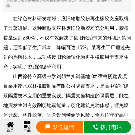
舍楼建设项目采用衡水双林橡胶制品有限公司隔震支座，是高中寄宿建筑
隔......
在绿色材料研发领域，废旧轮胎胶粉再生橡胶支座取得
了显著进展。这种新型支座将废旧轮胎胶粉充分利用，胶粉
掺量达到≥30%，不仅有效解决了废旧轮胎带来的环境污染问
题，还降低了生产成本，降幅可达 15%。某再生工厂通过先
进的热解技术，成功将废旧轮胎转化为再生橡胶用于支座生
产，实现了资源的循环利用 。
山西徐特立高级中学刘胡兰实训基地 8# 宿舍楼建设项
目采用衡水双林橡胶制品有限公司隔震支座，是高中寄宿建
筑隔震技术应用的重要实践。隔震支座构建的隔震层，能在
地震发生时有效削弱地震能量，弱化建筑晃动体感，避免墙
体开裂、构件脱落、宿舍设施倾倒等风险，全方位守护高中
学生生命安全；同时，优异的减震性能提升宿舍静谧性，为
发送短信
拨打电话
首页
产品
学生营造安静的休息氛围，助力学生精力充沛地投入高中学