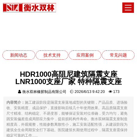
技术支持
网站首页
技术支持
新闻动态
技术支持
应用案例
常见问题
HDR1000高阻尼建筑隔震支座
LNR1000支座厂家 特种隔震支座
衡水双林橡胶制品有限公司
2026/6/13 9:42:20
173
内容简介：
施工建设阶段是隔震支座落地成型的关键期，产品品质、进场验
收、安装精度、成品保护，直接影响后续几十年使用效果。高品质隔震支座
尺寸精准、结构稳定、不易变形，能够保证安装对位准确，受力均匀，避免
因安装偏差造成局部应力集中，提前损耗构件寿命。衡水双林隔震支座制造
精度高，外观规整，性能参数离散性小，施工安装适配性强，从建设阶段为
建筑全生命周期安全打下基础。医院建筑长期使用过程中，隔震支座需保持
稳定可靠的工作......