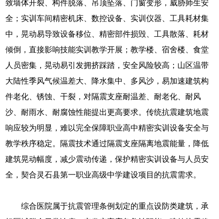
致墙体开裂、构件脱落、吊顶坠落、门窗变形，威胁师生安
全；实训车间精密机床、数控设备、实训仪器、工具耗材集
中，晃动易导致设备移位、精密部件损毁、工具散落、耗材
倾倒，直接影响技能实训教学开展；教学楼、宿舍楼、食堂
人员密集，晃动易引发拥挤踩踏，安全风险较高；山区温带
大陆性季风气候温差大、降水集中、多风沙，易加速建筑构
件老化、锈蚀、干裂，对隔震支座耐温差、耐老化、耐风
沙、耐雨水、耐腐蚀性能提出更高要求。传统抗震建筑地震
响应较为明显，难以完全保障职业高中精密实训设备安全与
教学秩序稳定。隔震技术通过隔震支座隔离地震能量，降低
建筑晃动幅度，减少震动传递，保护精密实训设备与人员安
全，契合灵石县第一职业高级中学建设项目的抗震需求。
综合医院属于抗震管理条例划定的重点设防类建筑，承