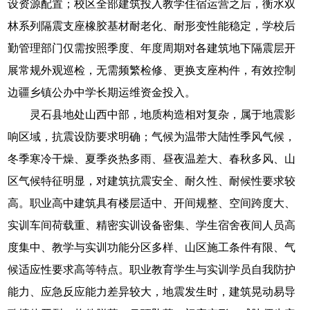
设资源配置；校区全部建筑投入教学住宿运营之后，衡水双
林系列隔震支座橡胶基材耐老化、耐形变性能稳定，学校后
勤管理部门仅需按照季度、年度周期对各建筑地下隔震层开
展常规外观巡检，无需频繁检修、更换支座构件，有效控制
边疆乡镇公办中学长期运维资金投入。
灵石县地处山西中部，地质构造相对复杂，属于地震影
响区域，抗震设防要求明确；气候为温带大陆性季风气候，
冬季寒冷干燥、夏季炎热多雨、昼夜温差大、春秋多风、山
区气候特征明显，对建筑抗震安全、耐久性、耐候性要求较
高。职业高中建筑具有楼层适中、开间规整、空间跨度大、
实训车间荷载重、精密实训设备密集、学生宿舍夜间人员高
度集中、教学与实训功能分区多样、山区施工条件有限、气
候适应性要求高等特点。职业教育学生与实训学员自我防护
能力、应急反应能力差异较大，地震发生时，建筑晃动易导