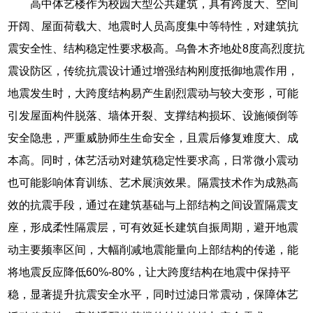
高中体艺楼作为校园大型公共建筑，具有跨度大、空间
开阔、屋面荷载大、地震时人员高度集中等特性，对建筑抗
震安全性、结构稳定性要求极高。乌鲁木齐地处8度高烈度抗
震设防区，传统抗震设计通过增强结构刚度抵御地震作用，
地震发生时，大跨度结构易产生剧烈震动与较大变形，可能
引发屋面构件脱落、墙体开裂、支撑结构损坏、设施倾倒等
安全隐患，严重威胁师生生命安全，且震后修复难度大、成
本高。同时，体艺活动对建筑稳定性要求高，日常微小震动
也可能影响体育训练、艺术展演效果。隔震技术作为成熟高
效的抗震手段，通过在建筑基础与上部结构之间设置隔震支
座，形成柔性隔震层，可有效延长建筑自振周期，避开地震
动主要频率区间，大幅削减地震能量向上部结构的传递，能
将地震反应降低60%-80%，让大跨度结构在地震中保持平
稳，显著提升抗震安全水平，同时过滤日常震动，保障体艺