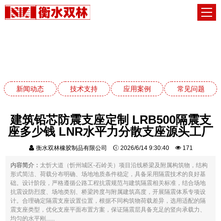
常见问题
网站首页
常见问题
新闻动态
技术支持
应用案例
常见问题
建筑铅芯防震支座定制 LRB500隔震支
座多少钱 LNR水平力分散支座源头工厂
衡水双林橡胶制品有限公司
2026/6/14 9:30:40
171
内容简介：
太忻大道（忻州城区-石岭关）项目沿线桥梁及附属构筑物，结构
形式简洁、荷载分布明确、场地地质条件稳定，具备采用隔震技术的良好基
础。设计阶段，严格遵循公路工程抗震规范与建筑隔震相关标准，结合场地
抗震设防烈度、场地类别、桥梁跨度与附属建筑高度，开展隔震体系专项设
计。合理确定隔震支座设置位置，根据不同构筑物荷载差异，选用适配的隔
震支座类型，优化支座平面布置方案，保证隔震层具备充足的竖向承载力、
均匀的水平刚......