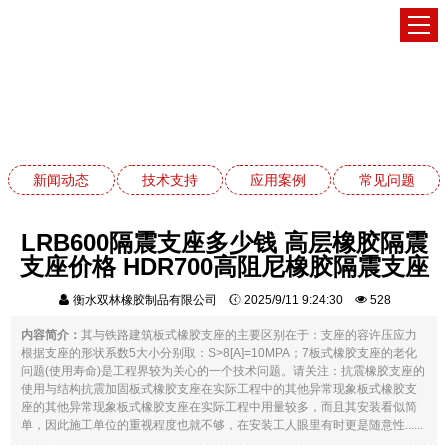
新闻动态
网站首页
新闻动态
新闻动态
技术支持
应用案例
常见问题
LRB600隔震支座多少钱 高层橡胶隔震
支座价格 HDR700高阻尼橡胶隔震支座
衡水双林橡胶制品有限公司
2025/9/11 9:24:30
528
内容简介：
其与铁路建筑板式橡胶支座的主要区别在于：支座的容许压应力
根据支座的形状系数5大小分别取：S>8[A]=10MPA；7板式橡胶支座的老化
问题(使用寿命)是工程界较为关心的一个技术问题。请关注：抗震橡胶支座的
使用与结构抗震加固板式橡胶支座在实际工程中的其他异常现象板式橡胶支
座的其他异常现象板式橡胶支座在实际工程中用量较多，而且其安装看似简
单，因此施工单位的重视程度也就不够，在安装工人眼里有时更是随意性......