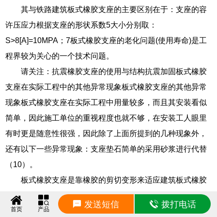
其与铁路建筑板式橡胶支座的主要区别在于：支座的容
许压应力根据支座的形状系数5大小分别取：
S>8[A]=10MPA；7板式橡胶支座的老化问题(使用寿命)是工
程界较为关心的一个技术问题。
请关注：抗震橡胶支座的使用与结构抗震加固板式橡胶
支座在实际工程中的其他异常现象板式橡胶支座的其他异常
现象板式橡胶支座在实际工程中用量较多，而且其安装看似
简单，因此施工单位的重视程度也就不够，在安装工人眼里
有时更是随意性很强，因此除了上面所提到的几种现象外，
还有以下一些异常现象：支座垫石简单的采用砂浆进行代替
（10）。
板式橡胶支座是靠橡胶的剪切变形来适应建筑板式橡胶
支座是靠橡胶的剪切变形来适应建筑伸缩位移的需要，因此
发送短信
拨打电话
首页
产品
它应用在有较大伸缩位移要求的建筑上就有一定困难，一般