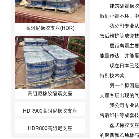
建筑隔震橡
做到小震不坏，
我公司专业
高阻尼橡胶支座(HDR)
售后维护等成套
层距离震主
能量传达，并能
现在日本已
特别技术奖。
另一个原因是
高阻尼橡胶隔震支座
支座各层出现的
我公司专业
售后维护等成套技
盆式橡胶支
的聚四氟乙烯板