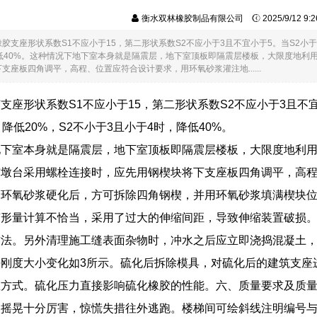
衡水双林橡胶制品有限公司
2025/9/12 9
胶支座形状系数S1不应小于15，第二形状系数S2不应小于3且不宜小于5。当S2小于
低40%。这种情况下地下室本身就是隔震层，地下室顶板即隔震层楼板，大限度地利
支座板四角调平，高程、位置应符合设计要求，用环氧砂浆灌注地......
支座形状系数S1不应小于15，第二形状系数S2不应小于3且不宜
降低20%，S2不小于3且小于4时，降低40%。
地下室本身就是隔震层，地下室顶板即隔震层楼板，大限度地利用
与墩台采用螺栓连接时，应先用钢楔块将下支座板四角调平，高
。环氧砂浆硬化后，方可拆除四角钢楔，并用环氧砂浆填满楔块
变形量计算不恰当，采用了过大的伸缩间距，导致伸缩装置破损
方法。另外清理施工缝表面杂物时，冲水之后应立即浇捣混凝土
刚度大小变化如3所示。硫化后拆除模具，对硫化后的建筑支座
温方式。硫化压力直接影响硫化橡胶的性能。六、质量要求及质
人摇晃十分厉害，惊慌失措往外逃跑。楼梯间可绘斜线注明编号