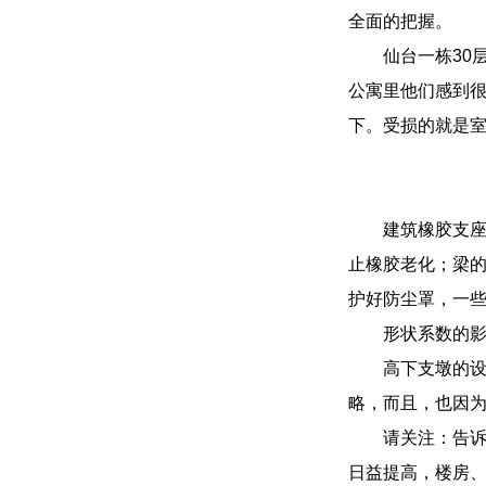
全面的把握。
仙台一栋30
公寓里他们感到很
下。受损的就是室
建筑橡胶支
止橡胶老化；梁
护好防尘罩，一
形状系数的
高下支墩的
略，而且，也因
请关注：告
日益提高，楼房