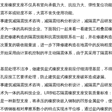
胶支座橡胶支座不仅具有竖向承载力大、抗拉力大、弹性复位功
中震不坏或轻度不坏，大震不丧失使用功能。
从事建筑减隔震技术咨询，减隔震结构分析设计，减隔震产品研
技术为一体的高科技企业。下面我们一起来看一看建筑工程叠层
要是把修建构造的隔震技能和抗震技能联系在一起，并在修建构
屡次重复的吸收能量波，进一步下降修建构造在地震中的反响程
经开始采用由计算机控制的半主动隔震体系，由于其采用了隔震
基层处理不洁净，做建筑盆式橡胶支座前应仔细清理基层，不得
气孔应按工艺要求处理，防止建筑盆式橡胶支座破坏造成渗漏。
从事建筑减隔震技术咨询，减隔震结构分析设计，减隔震产品研
术为一体的高科技企业。LRB铅芯隔震橡胶支座安装质量标准
座是一种新型支座，将承压的橡胶块嵌入钢制的凹形金属盆中，
与不锈钢板相对摩擦系数小的特点实现水平位移，通过盆内橡胶