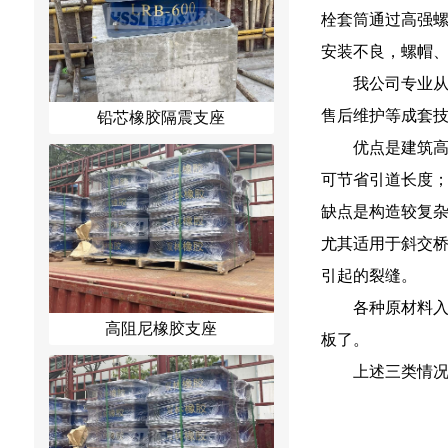
栓套筒通过高强
安装不良，螺帽
我公司专业
售后维护等成套技
铅芯橡胶隔震支座
优点是建筑
可节省引道长度
缺点是构造较复
尤其适用于斜交
引起的裂缝。
各种原材料
高阻尼橡胶支座
板了。
上述三类情