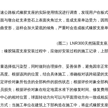
高速公路板式橡胶支座的实际使用情况进行调查，发现用户在板
平面与墩台处支承垫石上表面夹角过大，造成支座单边受力，因
挠曲变形，这样会加大梁底的倾角，严重时会造成板式橡胶支座
（图二）LNR300天然隔震支
测：橡胶隔震支座安装过程中，应做好安装过程的施工记录，上
尽量选择低污染型，同时做到合理操作、妥善保养，避免因非正
高度。根据该跨的位置，结合具体施工，准确核对该跨箱梁的支
确定评价对象所包含的全部构件的损伤状态；根据评价对象全部
人员损失；根据评价对象在给定地震水准下的修复时间、修复费
动中心的相对位置，球面转动方向可以与平面滑动方向一致或相
接方式：当施工单位在建筑上下部构造在施工中，将盆式橡胶支