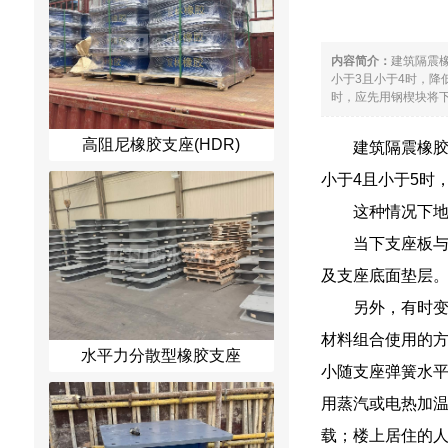
内容简介：
建筑隔震橡
小于3且小于4时，降
时，应先用钢楔块将下
高阻尼橡胶支座(HDR)
建筑隔震橡胶
小于4且小于5时，
这种情况下
当下支座板
及支座底面垫层
另外，有时
材料组合使用的
水平力分散型橡胶支座
小随支座弹簧水平
用蒸汽或电热加
载；楼上居住的