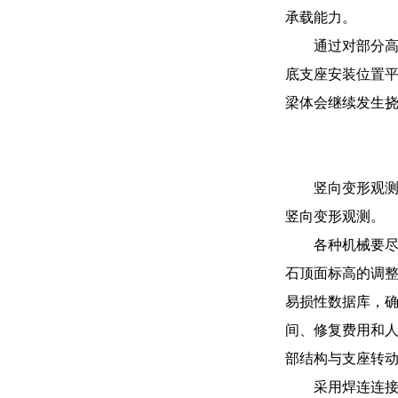
承载能力。
通过对部分
HDR900高阻尼橡胶支座
底支座安装位置
梁体会继续发生
HDR800高阻尼支座
竖向变形观
竖向变形观测。
各种机械要
石顶面标高的调整
易损性数据库，
间、修复费用和
部结构与支座转
采用焊连连