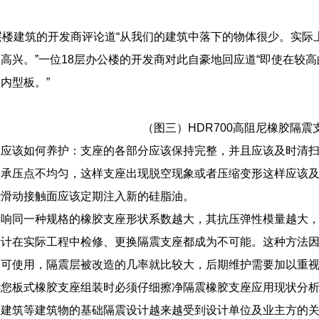
层楼建筑的开发商评论道“从我们的建筑中落下的物体很少。实
高兴。”一位18层办公楼的开发商对此自豪地回应道“即使在较
内型板。”
（图三）HDR700高阻尼橡胶隔震
座应该如何养护：支座的各部分应该保持完整，并且应该及时清
的承压点不均匀，这样支座出现脱空现象或者压缩变形这样应该
些滑动接触面应该定期注入新的硅脂油。
影响同一种规格的橡胶支座形状系数越大，其抗压弹性模量越大
设计在实际工程中检修、更换隔震支座都成为不可能。这种方法
为可使用，隔震层被改造的几率就比较大，后期维护需要加以重
诉您板式橡胶支座组装时必须仔细擦净隔震橡胶支座应用现状分
、建筑等建筑物的基础隔震设计越来越受到设计单位及业主方的