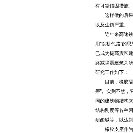
有可靠锚固措施
这样做的后
以及生锈严重。
近年来高速铁
用“以桥代路”的
已成为提高震区
路减隔震建筑为
研究工作如下：
目前，橡胶隔
瘩”。实则不然，
同的建筑物结构来
结构刚度等各种
耐酸碱等，以达
橡胶支座作