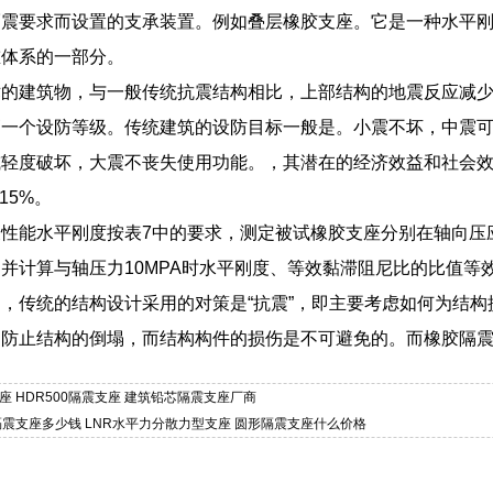
隔震要求而设置的支承装置。例如叠层橡胶支座。它是一种水平
重体系的一部分。
的建筑物，与一般传统抗震结构相比，上部结构的地震反应减少到
一个设防等级。传统建筑的设防目标一般是。小震不坏，中震可
或轻度破坏，大震不丧失使用功能。，其潜在的经济效益和社会
15%。
性能水平刚度按表7中的要求，测定被试橡胶支座分别在轴向压应力
并计算与轴压力10MPA时水平刚度、等效黏滞阻尼比的比值等
，传统的结构设计采用的对策是“抗震”，即主要考虑如何为结构
，防止结构的倒塌，而结构构件的损伤是不可避免的。而橡胶隔
座 HDR500隔震支座 建筑铅芯隔震支座厂商
尼隔震支座多少钱 LNR水平力分散力型支座 圆形隔震支座什么价格