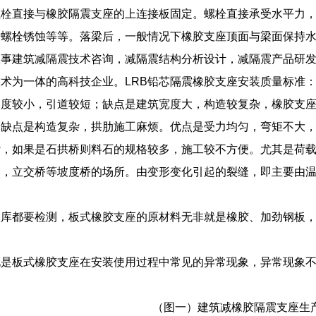
螺栓直接与橡胶隔震支座的上连接板固定。螺栓直接承受水平力
、螺栓锈蚀等等。落梁后，一般情况下橡胶支座顶面与梁面保持
从事建筑减隔震技术咨询，减隔震结构分析设计，减隔震产品研
术为一体的高科技企业。LRB铅芯隔震橡胶支座安装质量标准
高度较小，引道较短；缺点是建筑宽度大，构造较复杂，橡胶支
；缺点是构造复杂，拱肋施工麻烦。优点是受力均匀，弯矩不大
杂，如果是石拱桥则料石的规格较多，施工较不方便。尤其是荷
桥，立交桥等坡度桥的场所。由变形变化引起的裂缝，即主要由
入库都要检测，板式橡胶支座的原材料无非就是橡胶、加劲钢板
况是板式橡胶支座在安装使用过程中常见的异常现象，异常现象
（图一）建筑减橡胶隔震支座生