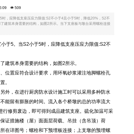
:26:09
509
5时，应降低支座压应力限值:S2不小于4且小于5时，降低20%，S2不
用了建筑本身需要的结构，如图2所示。当下支座板与墩台采用螺栓连接
小于5。当S2小于5时，应降低支座压应力限值:S2不
了建筑本身需要的结构，如图2所示。
程、位置应符合设计要求，用环氧砂浆灌注地脚螺栓孔
位置。
。另外，在进行厨房防水设计施工时可以采用多种防水
，不能留有膨胀的时间。流入各个桥墩的总的功率流大
进行修剪废边，即可得到成品建筑支座。硫化加温可采
量保证措施楼（屋）面面层荷载、吊挂（含吊顶）荷
与所在详图号；螺栓和下预埋板连接；上支墩的预埋螺